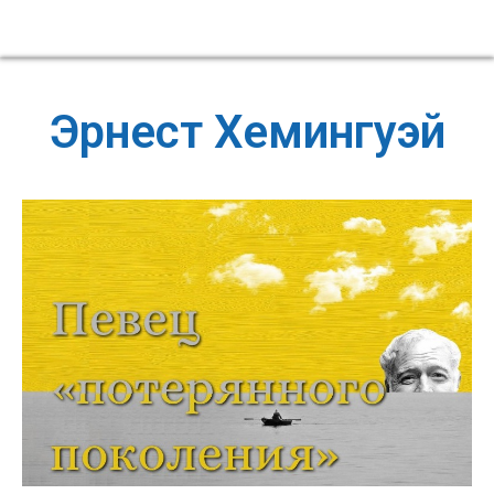
Эрнест Хемингуэй