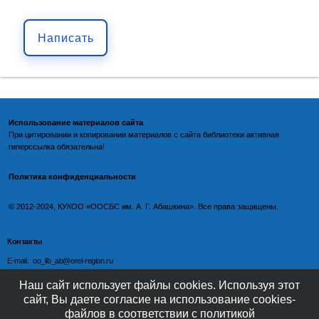
Написать
Использование материалов сайта
При цитировании и копировании материалов с
сайта библиотеки
активная
гиперссылка обязательна!
Политика конфиденциальности
©️
2012-2024, КУКОО «ООСБС им. А. Г. Абашкина». Все права защищены.
Контакты
E-mail: oo_lib_ab@orel-region.ru
Телефон:
Наш сайт использует файлы cookies. Используя этот
сайт, Вы даете согласие на использование cookies-
(4862) 77-09-75 (директор),
файлов в соответствии с политикой
77-08-54 (главный бухгалтер),