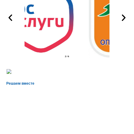
2
/
6
Решаем вместе