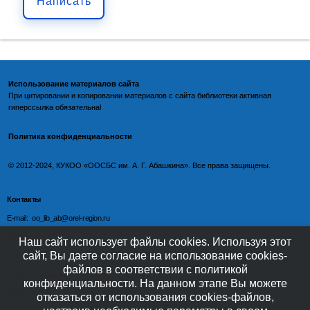
Написать
Использование материалов сайта
При цитировании и копировании материалов с
сайта библиотеки
активная
гиперссылка обязательна!
Политика конфиденциальности
©️
2012-2024, КУКОО «ООСБС им. А. Г. Абашкина». Все права защищены.
Контакты
E-mail: oo_lib_ab@orel-region.ru
Телефон:
Наш сайт использует файлы cookies. Используя этот
сайт, Вы даете согласие на использование cookies-
(4862) 77-09-75 (директор),
файлов в соответствии с политикой
77-08-54 (главный бухгалтер),
конфиденциальности. На данном этапе Вы можете
(4862) 77-08-37 (отдел обслуживания)
отказаться от использования cookies-файлов,