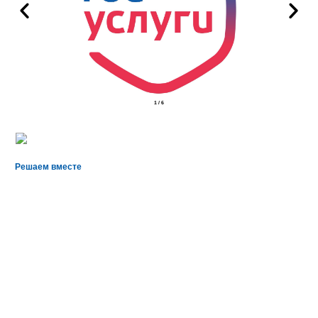
2
/
6
Решаем вместе