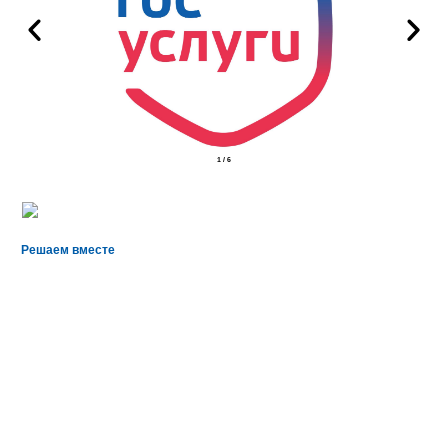
2
/
6
Решаем вместе