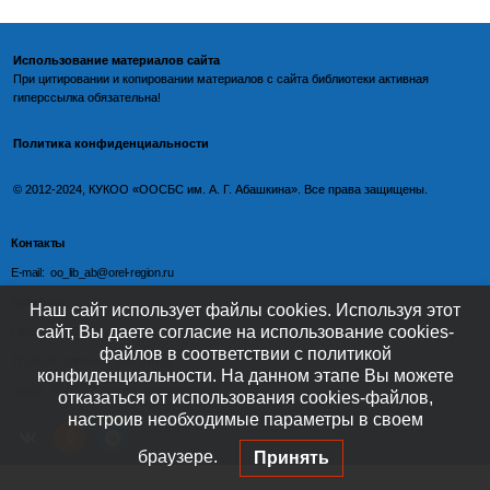
Использование материалов сайта
При цитировании и копировании материалов с
сайта библиотеки
активная
гиперссылка обязательна!
Политика конфиденциальности
©️
2012-2024, КУКОО «ООСБС им. А. Г. Абашкина». Все права защищены.
Контакты
E-mail: oo_lib_ab@orel-region.ru
Телефон:
Наш сайт использует файлы cookies. Используя этот
сайт, Вы даете согласие на использование cookies-
(4862) 77-09-75 (директор),
файлов в соответствии с политикой
77-08-54 (главный бухгалтер),
конфиденциальности. На данном этапе Вы можете
(4862) 77-08-37 (отдел обслуживания)
отказаться от использования cookies-файлов,
настроив необходимые параметры в своем
браузере.
Принять