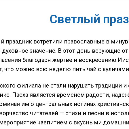
Светлый пра
й праздник встретили православные в минув
 духовное значение. В этот день верующие о
асения благодаря жертве и воскресению Иису
ит, что можно всю неделю пить чай с куличами
ского филиала не стали нарушать традиции и 
ике. Пасха является временем радости, наде
поминая им о центральных истинах христиан
ворчество читателей — стихи и песни в испол
мероприятие чаепитием с вкусными домашни