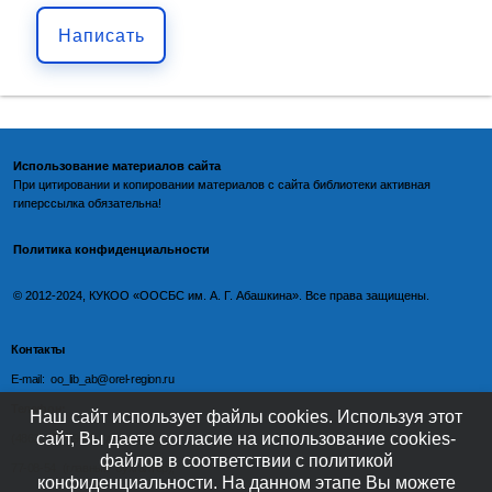
Написать
Использование материалов сайта
При цитировании и копировании материалов с
сайта библиотеки
активная
гиперссылка обязательна!
Политика конфиденциальности
©️
2012-2024, КУКОО «ООСБС им. А. Г. Абашкина». Все права защищены.
Контакты
E-mail: oo_lib_ab@orel-region.ru
Телефон:
Наш сайт использует файлы cookies. Используя этот
сайт, Вы даете согласие на использование cookies-
(4862) 77-09-75 (директор),
файлов в соответствии с политикой
77-08-54 (главный бухгалтер),
конфиденциальности. На данном этапе Вы можете