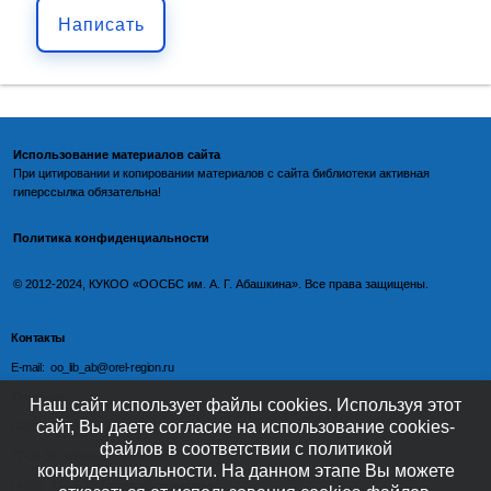
Написать
Использование материалов сайта
При цитировании и копировании материалов с
сайта библиотеки
активная
гиперссылка обязательна!
Политика конфиденциальности
©️
2012-2024, КУКОО «ООСБС им. А. Г. Абашкина». Все права защищены.
Контакты
E-mail: oo_lib_ab@orel-region.ru
Телефон:
Наш сайт использует файлы cookies. Используя этот
сайт, Вы даете согласие на использование cookies-
(4862) 77-09-75 (директор),
файлов в соответствии с политикой
77-08-54 (главный бухгалтер),
конфиденциальности. На данном этапе Вы можете
(4862) 77-08-37 (отдел обслуживания)