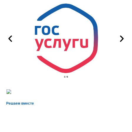
2
/
6
Решаем вместе