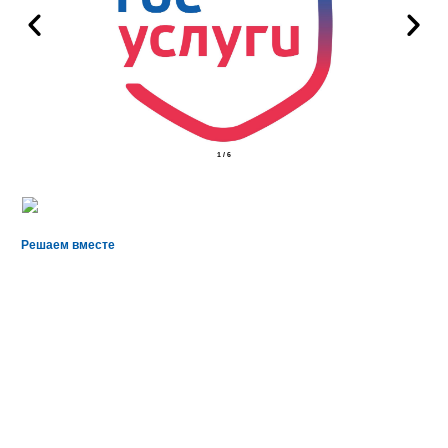
2
/
6
Решаем вместе