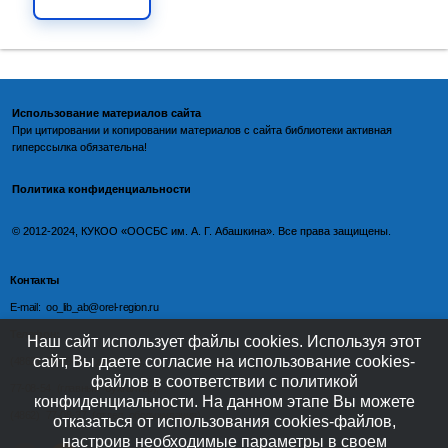
Использование материалов сайта
При цитировании и копировании материалов с
сайта библиотеки
активная
гиперссылка обязательна!
Политика конфиденциальности
©️
2012-2024, КУКОО «ООСБС им. А. Г. Абашкина». Все права защищены.
Контакты
E-mail: oo_lib_ab@orel-region.ru
Телефон:
Наш сайт использует файлы cookies. Используя этот
сайт, Вы даете согласие на использование cookies-
(4862) 77-09-75 (директор),
файлов в соответствии с политикой
77-08-54 (главный бухгалтер),
конфиденциальности. На данном этапе Вы можете
(4862) 77-08-37 (отдел обслуживания)
отказаться от использования cookies-файлов,
настроив необходимые параметры в своем