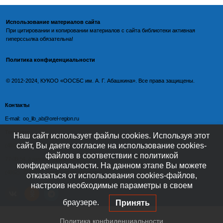
Использование материалов сайта
При цитировании и копировании материалов с
сайта библиотеки
активная
гиперссылка обязательна!
Политика конфиденциальности
©️
2012-2024, КУКОО «ООСБС им. А. Г. Абашкина». Все права защищены.
Контакты
E-mail: oo_lib_ab@orel-region.ru
Телефон:
Наш сайт использует файлы cookies. Используя этот
сайт, Вы даете согласие на использование cookies-
(4862) 77-09-75 (директор),
файлов в соответствии с политикой
77-08-54 (главный бухгалтер),
конфиденциальности. На данном этапе Вы можете
(4862) 77-08-37 (отдел обслуживания)
отказаться от использования cookies-файлов,
настроив необходимые параметры в своем
браузере.
Принять
Политика конфиденциальности