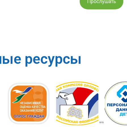
Прослушать
ные ресурсы
1
/
1