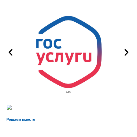
1
/
6
Решаем вместе