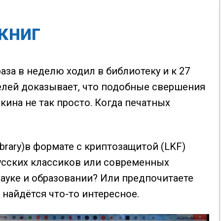
книг
за в неделю ходил в библиотеку и к 27
елей доказывает, что подобные свершения
шкина не так просто. Когда печатных
brary)в формате с криптозащитой (LKF)
усских классиков или современных
науке и образовании? Или предпочитаете
 найдётся что-то интересное.