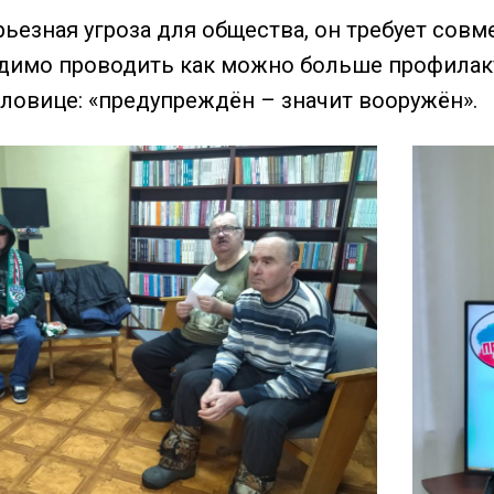
рьезная угроза для общества, он требует сов
димо проводить как можно больше профилакт
словице: «предупреждён – значит вооружён».