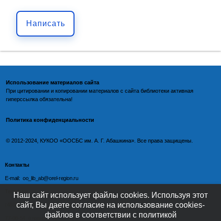
Написать
Использование материалов сайта
При цитировании и копировании материалов с
сайта библиотеки
активная
гиперссылка обязательна!
Политика конфиденциальности
©️
2012-2024, КУКОО «ООСБС им. А. Г. Абашкина». Все права защищены.
Контакты
E-mail: oo_lib_ab@orel-region.ru
Телефон:
Наш сайт использует файлы cookies. Используя этот
сайт, Вы даете согласие на использование cookies-
(4862) 77-09-75 (директор),
файлов в соответствии с политикой
77-08-54 (главный бухгалтер),