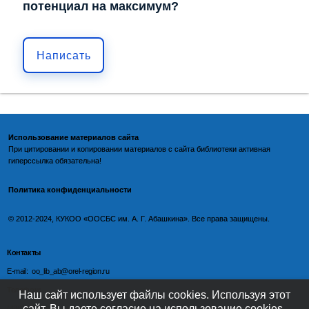
потенциал на максимум?
Написать
Использование материалов сайта
При цитировании и копировании материалов с
сайта библиотеки
активная
гиперссылка обязательна!
Политика конфиденциальности
©️
2012-2024, КУКОО «ООСБС им. А. Г. Абашкина». Все права защищены.
Контакты
E-mail: oo_lib_ab@orel-region.ru
Телефон:
Наш сайт использует файлы cookies. Используя этот
сайт, Вы даете согласие на использование cookies-
(4862) 77-09-75 (директор),