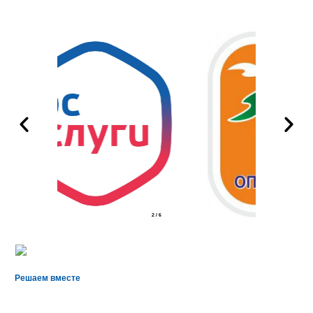
2
/
6
Решаем вместе