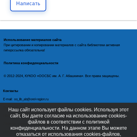
Написать
Использование материалов сайта
При цитировании и копировании материалов с
сайта библиотеки
активная
гиперссылка обязательна!
Политика конфиденциальности
©️
2012-2024, КУКОО «ООСБС им. А. Г. Абашкина». Все права защищены.
Контакты
E-mail: oo_lib_ab@orel-region.ru
Телефон:
Наш сайт использует файлы cookies. Используя этот
сайт, Вы даете согласие на использование cookies-
(4862) 77-09-75 (директор),
файлов в соответствии с политикой
77-08-54 (главный бухгалтер),
конфиденциальности. На данном этапе Вы можете
(4862) 77-08-37 (отдел обслуживания)
отказаться от использования cookies-файлов,