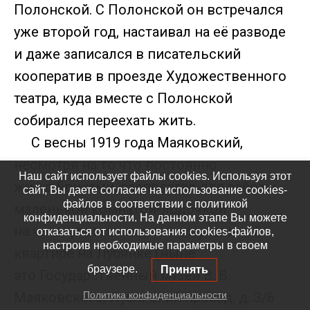
Полонской. С Полонской он встречался
уже второй год, настаивал на её разводе
и даже записался в писательский
кооператив в проезде Художественного
театра, куда вместе с Полонской
собирался переехать жить.
С весны 1919 года Маяковский,
несмотря на то что постоянно
Наш сайт использует файлы cookies. Используя этот
жил с Бриками, располагал для работы
сайт, Вы даете согласие на использование cookies-
файлов в соответствии с политикой
маленькой комнатой-лодочкой
конфиденциальности. На данном этапе Вы можете
на четвёртом этаже в коммунальной
отказаться от использования cookies-файлов,
настроив необходимые параметры в своем
квартире на Лубянке (ныне
браузере.
Принять
это Государственный музей В. В.
Маяковского, Лубянский проезд, д. 3/6
Политика конфиденциальности