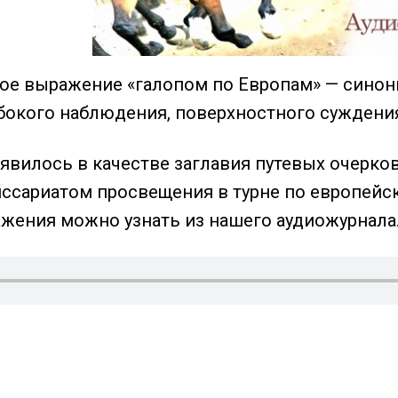
ое выражение «галопом по Европам» — синон
бокого наблюдения, поверхностного суждения 
явилось в качестве заглавия путевых очерко
сариатом просвещения в турне по европейс
жения можно узнать из нашего аудиожурнала