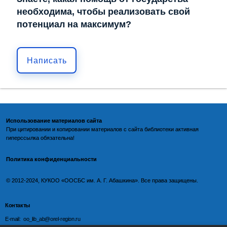
необходима, чтобы реализовать свой
потенциал на максимум?
Написать
Использование материалов сайта
При цитировании и копировании материалов с
сайта библиотеки
активная
гиперссылка обязательна!
Политика конфиденциальности
©️
2012-2024, КУКОО «ООСБС им. А. Г. Абашкина». Все права защищены.
Контакты
E-mail: oo_lib_ab@orel-region.ru