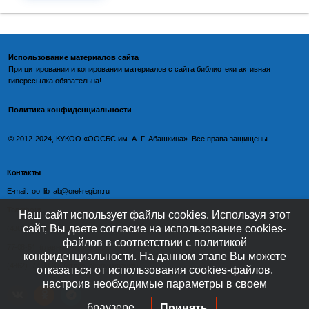
Использование материалов сайта
При цитировании и копировании материалов с
сайта библиотеки
активная
гиперссылка обязательна!
Политика конфиденциальности
©️
2012-2024, КУКОО «ООСБС им. А. Г. Абашкина». Все права защищены.
Контакты
E-mail: oo_lib_ab@orel-region.ru
Телефон:
Наш сайт использует файлы cookies. Используя этот
сайт, Вы даете согласие на использование cookies-
(4862) 77-09-75 (директор),
файлов в соответствии с политикой
77-08-54 (главный бухгалтер),
конфиденциальности. На данном этапе Вы можете
(4862) 77-08-37 (отдел обслуживания)
отказаться от использования cookies-файлов,
настроив необходимые параметры в своем
браузере.
Принять