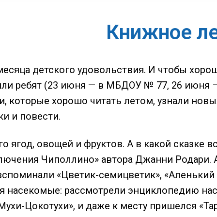
Книжное л
 месяца детского удовольствия. И чтобы хоро
ли ребят (23 июня — в МБДОУ № 77, 26 июня 
, которые хорошо читать летом, узнали нов
ки и повести.
го ягод, овощей и фруктов. А в какой сказке
лючения Чиполлино» автора Джанни Родари. А 
 вспоминали «Цветик-семицветик», «Аленьки
я насекомые: рассмотрели энциклопедию насе
«Мухи-Цокотухи», и даже к месту пришелся «Т