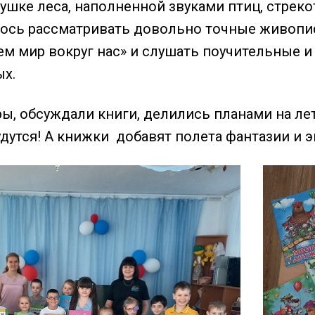
пушке леса, наполненной звуками птиц, стрек
лось рассматривать довольно точные живопи
ем мир вокруг нас» и слушать поучительные 
х.
ы, обсуждали книги, делились планами на лет
удутся! А книжки добавят полета фантазии и 