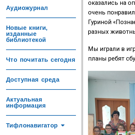
оказались на о
Аудиожурнал
очень понрави
Гуриной «Позна
Новые книги,
разных животны
изданные
библиотекой
Мы играли в игр
планы ребят сб
Что почитать сегодня
Доступная среда
Актуальная
информация
Тифлонавигатор