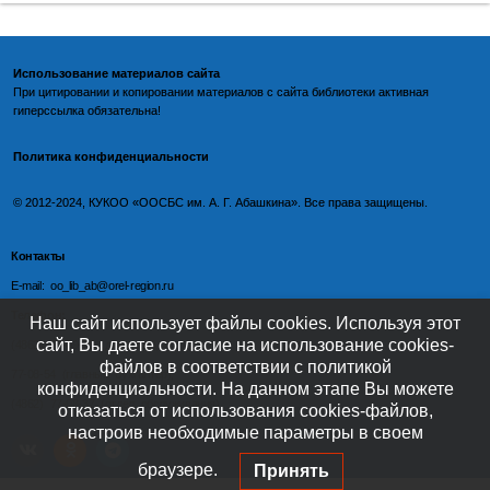
Использование материалов сайта
При цитировании и копировании материалов с
сайта библиотеки
активная
гиперссылка обязательна!
Политика конфиденциальности
©️
2012-2024, КУКОО «ООСБС им. А. Г. Абашкина». Все права защищены.
Контакты
E-mail: oo_lib_ab@orel-region.ru
Телефон:
Наш сайт использует файлы cookies. Используя этот
сайт, Вы даете согласие на использование cookies-
(4862) 77-09-75 (директор),
файлов в соответствии с политикой
77-08-54 (главный бухгалтер),
конфиденциальности. На данном этапе Вы можете
(4862) 77-08-37 (отдел обслуживания)
отказаться от использования cookies-файлов,
настроив необходимые параметры в своем
браузере.
Принять