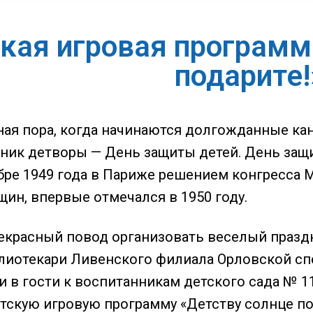
кая игровая программ
подарите!
ная пора, когда начинаются долгожданные ка
ик детворы — День защиты детей. День защи
бре 1949 года в Париже решением конгресса
ин, впервые отмечался в 1950 году.
рекрасный повод организовать веселый праздн
блиотекари Ливенского филиала Орловской сп
и в гости к воспитанникам детского сада № 
тскую игровую программу «Детству солнце под