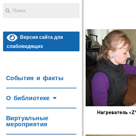
Версия сайта для
слабовидящих
События и факты
О библиотеке
Нагреватель «ZY
Виртуальные
мероприятия