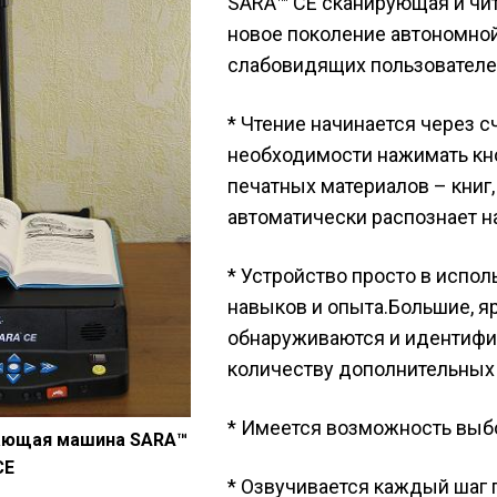
SARA™ CE сканирующая и чи
новое поколение автономно
слабовидящих пользователе
* Чтение начинается через 
необходимости нажимать кн
печатных материалов – книг, 
автоматически распознает н
* Устройство просто в испол
навыков и опыта.Большие, я
обнаруживаются и идентифи
количеству дополнительных
* Имеется возможность выбор
ающая машина SARA™
CE
* Озвучивается каждый шаг