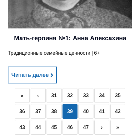
Мать-героиня №1: Анна Алексахина
Традиционные семейные ценности | 6+
Читать далее
«
‹
31
32
33
34
35
36
37
38
39
40
41
42
43
44
45
46
47
›
»