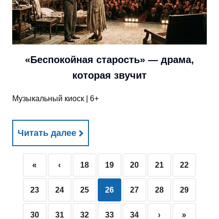
«Беспокойная старость» — драма,
которая звучит
Музыкальный киоск | 6+
Читать далее
«
‹
18
19
20
21
22
23
24
25
26
27
28
29
30
31
32
33
34
›
»