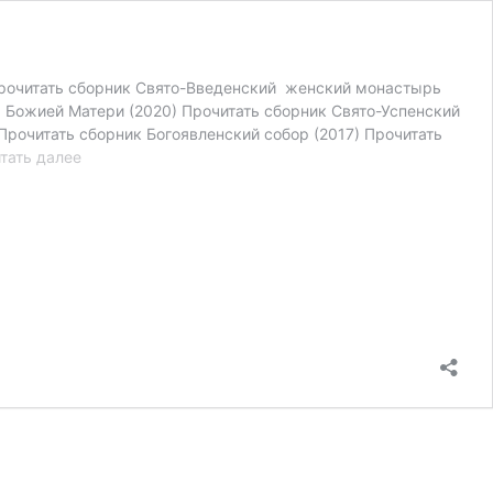
Прочитать сборник Свято-Введенский женский монастырь
 Божией Матери (2020) Прочитать сборник Свято-Успенский
Прочитать сборник Богоявленский собор (2017) Прочитать
Храмы
тать далее
и
монастыри
г.
Орла